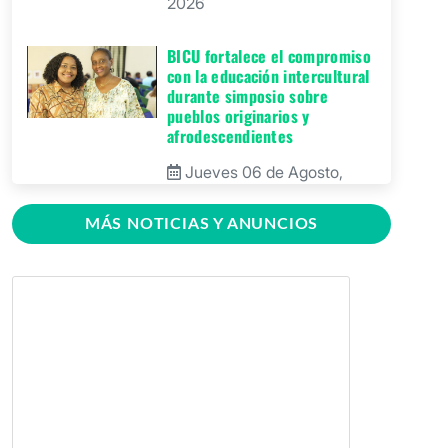
2026
BICU fortalece el compromiso
con la educación intercultural
durante simposio sobre
pueblos originarios y
afrodescendientes
Jueves 06 de Agosto,
2026
MÁS NOTICIAS Y ANUNCIOS
BICU Bonanza fortalece la
identidad cultural de los
pueblos originarios mediante
conversatorio académico
Miércoles 05 de Agosto,
2026
BICU firma contrato para
mejorar y equipar el Recinto