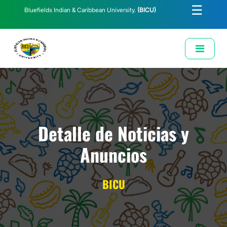
☰
Bluefields Indian & Caribbean University.
(BICU)
E-Learning
Biblioteca
Correo Institucional
Revista
Solicitud de Correo Institucional
Detalle de Noticias y
Anuncios
BICU