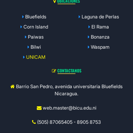
UBICACIONES
Bluefields
Laguna de Perlas
Corn Island
El Rama
Paiwas
Bonanza
Bilwi
Waspam
UNICAM
CONTACTANOS
Barrio San Pedro, avenida universitaria Bluefields
Nicaragua.
web.master@bicu.edu.ni
(505) 87065405 - 8905 8753